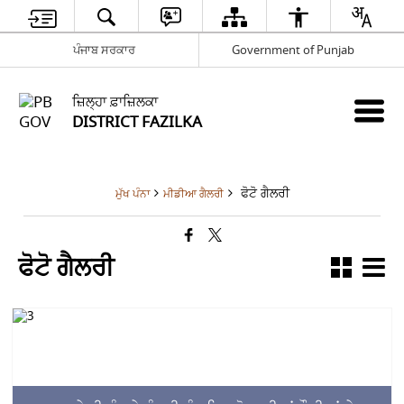
ਪੰਜਾਬ ਸਰਕਾਰ
Government of Punjab
ਜ਼ਿਲ੍ਹਾ ਫ਼ਾਜ਼ਿਲਕਾ
DISTRICT FAZILKA
ਫੋਟੋ ਗੈਲਰੀ
ਮੁੱਖ ਪੰਨਾ
ਮੀਡੀਆ ਗੈਲਰੀ
ਫੋਟੋ ਗੈਲਰੀ