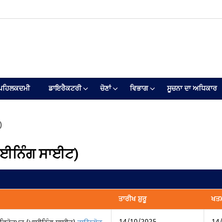
ਪਹਿਲਕਦਮੀ
ਡਾਇਰੈਕਟਰੀ
ਚੋਣਾਂ
ਵਿਭਾਗ
ਸੂਚਨਾ ਦਾ ਅਧਿਕਾਰ
)
(ਮਾਈਨਿੰਗ ਸਾਈਟ)
ਤਾਰੀਖ ਸ਼ੁਰੂ
ਖਤ
14/10/2025
14