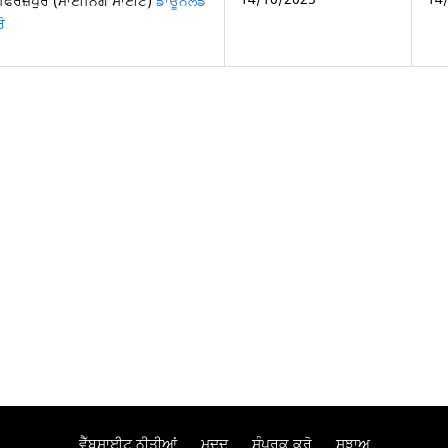
 ਫਿਰੋਜ਼ਪੁਰ (ਮਾਈਨਿੰਗ ਸਾਈਟ)
ਡਾਊਨਲੋਡ
ੋ
ਵੈੱਬਸਾਈਟ ਨੀਤੀਆਂ
ਮਦਦ
ਸੰਪਰਕ ਕਰੋ
ਸੁਝਾਅ