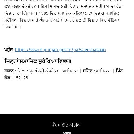
ਲਈ ਕਦਮ ਚੁੱਕਦੇ ਹਨ।
ਇਸ ਮਿਆਦ ਲਈ ਵਿਭਾਗ ਸਮਾਜਿਕ
ਸੁਰੱਖਿਆ
ਦਾ ਵੱਡਾ
ਵਿਭਾਗ ਦਾ ਹਿੱਸਾ ਸੀ।
1989 ਵਿਚ ਸਮਾਜਿਕ ਕਲਿਆਣ ਦਾ ਵਿਭਾਗ ਸਮਾਜਿਕ
ਸੁਰੱਖਿਆ ਵਿਭਾਗ ਅਤੇ ਐਸ.ਸੀ. ਅਤੇ ਬੀ.ਸੀ. ਦੇ ਭਲਾਈ ਵਿਭਾਗ ਵਿਚ ਵੰਡਿਆ
ਗਿਆ ਸੀ।
ਪਹੁੰਚ
:
https://sswcd.punjab.gov.in/pa/saeevaavaan
ਜਿਲ੍ਹਾਂ ਸਮਾਜਿਕ ਸੁਰੱਖਿਆ ਵਿਭਾਗ
ਸਥਾਨ
: ਜਿਲ੍ਹਾਂ ਪ੍ਰਬੰਧਕੀ ਕੰਪਲੈਕਸ . ਫਾਜ਼ਿਲਕਾ |
ਸ਼ਹਿਰ
: ਫਾਜ਼ਿਲਕਾ |
ਪਿੰਨ
ਕੋਡ
: 152123
ਵੈੱਬਸਾਈਟ ਨੀਤੀਆਂ
ਮਦਦ